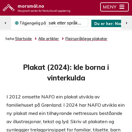
morsmål.no
MENY
Nasjonalt senter for flerkulturell opplæring
Søk etter språk
‹
›
Tilgjengelig på
Du er her:
Norsk (n
hehe
Startside
Alle artikler
Fleirspråklege plakatar
Plakat (2024): kle borna i
vinterkulda
I 2012 omsette NAFO ein plakat utvikla av
familiehuset på Grønland. I 2024 har NAFO utvikla ein
ny plakat med ein tilhøyrande nettressurs beståande
av illustrasjonar, tekst og lyd. Skriv ut plakaten og
synleggjer trelagprinsippet for familiar, tilsette, barn