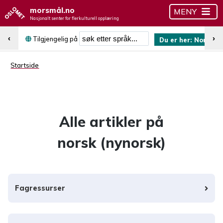
morsmål.no
MENY
Nasjonalt senter for flerkulturell opplæring
Søk etter språk
‹
›
Tilgjengelig på
Du er her:
Norsk (n
Startside
Alle artikler på
norsk (nynorsk)
Fagressurser