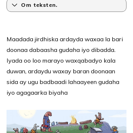
Om teksten.
Maadada jirdhiska ardayda waxaa la bari
doonaa dabaasha gudaha iyo dibadda.
Iyada oo loo marayo waxqabadyo kala
duwan, ardaydu waxay baran doonaan
sida ay ugu badbaadi lahaayeen gudaha
iyo agagaarka biyaha