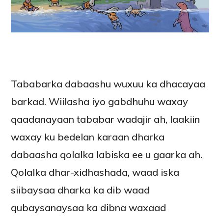
Tababarka dabaashu wuxuu ka dhacayaa
barkad. Wiilasha iyo gabdhuhu waxay
qaadanayaan tababar wadajir ah, laakiin
waxay ku bedelan karaan dharka
dabaasha qolalka labiska ee u gaarka ah.
Qolalka dhar-xidhashada, waad iska
siibaysaa dharka ka dib waad
qubaysanaysaa ka dibna waxaad