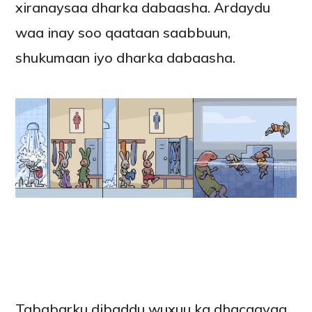
xiranaysaa dharka dabaasha. Ardaydu
waa inay soo qaataan saabbuun,
shukumaan iyo dharka dabaasha.
Tababarku dibaddu wuxuu ka dhacaayaa