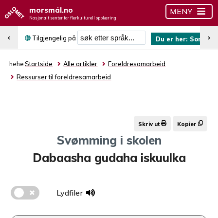
morsmål.no
MENY
Nasjonalt senter for flerkulturell opplæring
Søk etter språk
‹
›
Tilgjengelig på
Du er her:
Somali
hehe
Startside
Alle artikler
Foreldresamarbeid
Ressurser til foreldresamarbeid
Skriv ut
Kopier
Svømming i skolen
Dabaasha gudaha iskuulka
Lydfiler