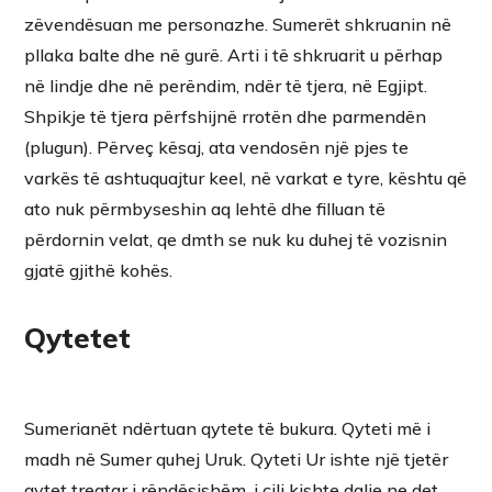
zëvendësuan me personazhe. Sumerët shkruanin në
pllaka balte dhe në gurë. Arti i të shkruarit u përhap
në lindje dhe në perëndim, ndër të tjera, në Egjipt.
Shpikje të tjera përfshijnë rrotën dhe parmendën
(plugun). Përveç kësaj, ata vendosën një pjes te
varkës të ashtuquajtur keel, në varkat e tyre, kështu që
ato nuk përmbyseshin aq lehtë dhe filluan të
përdornin velat, qe dmth se nuk ku duhej të vozisnin
gjatë gjithë kohës.
Qytetet
Sumerianët ndërtuan qytete të bukura. Qyteti më i
madh në Sumer quhej Uruk. Qyteti Ur ishte një tjetër
qytet tregtar i rëndësishëm, i cili kishte dalje ne det.