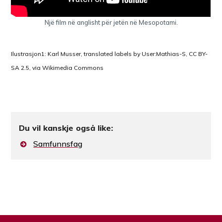
Një film në anglisht për jetën në Mesopotami.
Ilustrasjon1: Karl Musser, translated labels by User:Mathias-S, CC BY-
SA 2.5, via Wikimedia Commons
Du vil kanskje også like:
Samfunnsfag