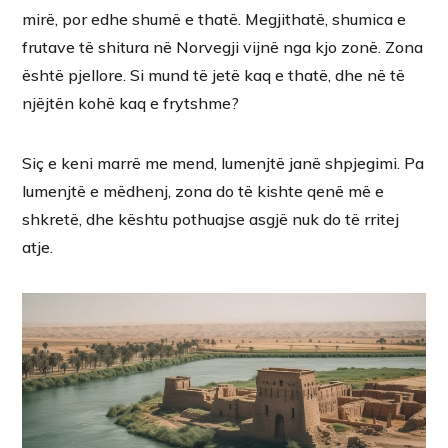
mirë, por edhe shumë e thatë. Megjithatë, shumica e
frutave të shitura në Norvegji vijnë nga kjo zonë. Zona
është pjellore. Si mund të jetë kaq e thatë, dhe në të
njëjtën kohë kaq e frytshme?
Siç e keni marrë me mend, lumenjtë janë shpjegimi. Pa
lumenjtë e mëdhenj, zona do të kishte qenë më e
shkretë, dhe kështu pothuajse asgjë nuk do të rritej
atje.