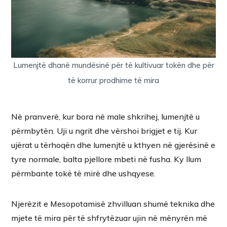
Lumenjtë dhanë mundësinë për të kultivuar tokën dhe për
të korrur prodhime të mira
Në pranverë, kur bora në male shkrihej, lumenjtë u
përmbytën. Uji u ngrit dhe vërshoi brigjet e tij. Kur
ujërat u tërhoqën dhe lumenjtë u kthyen në gjerësinë e
tyre normale, balta pjellore mbeti në fusha. Ky llum
përmbante tokë të mirë dhe ushqyese.
Njerëzit e Mesopotamisë zhvilluan shumë teknika dhe
mjete të mira për të shfrytëzuar ujin në mënyrën më