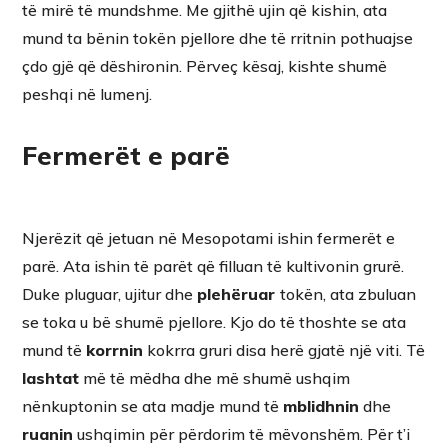
të mirë të mundshme. Me gjithë ujin që kishin, ata
mund ta bënin tokën pjellore dhe të rritnin pothuajse
çdo gjë që dëshironin. Përveç kësaj, kishte shumë
peshqi në lumenj.
Fermerët e parë
Njerëzit që jetuan në Mesopotami ishin fermerët e
parë. Ata ishin të parët që filluan të kultivonin grurë.
Duke pluguar, ujitur dhe
plehëruar
tokën, ata zbuluan
se toka u bë shumë pjellore. Kjo do të thoshte se ata
mund të
korrnin
kokrra gruri disa herë gjatë një viti. Të
lashtat
më të mëdha dhe më shumë ushqim
nënkuptonin se ata madje mund të
mblidhnin
dhe
ruanin
ushqimin për përdorim të mëvonshëm. Për t’i