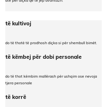
atë për diçka që të jep avantazh.
të kultivoj
do të thotë të prodhosh diçka si për shembull bimët.
të këmbej për dobi personale
do të thot këmbim mallërash për ushqim ose nevoja
tjera personale
të korrë