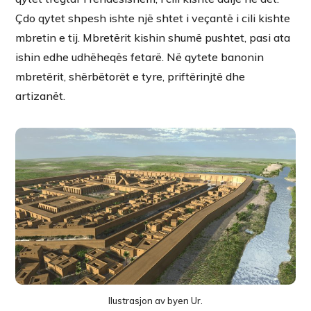
Çdo qytet shpesh ishte një shtet i veçantë i cili kishte
mbretin e tij. Mbretërit kishin shumë pushtet, pasi ata
ishin edhe udhëheqës fetarë. Në qytete banonin
mbretërit, shërbëtorët e tyre, priftërinjtë dhe
artizanët.
Ilustrasjon av byen Ur.