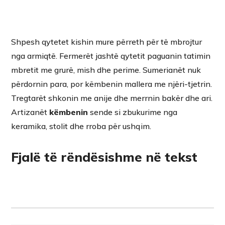
Shpesh qytetet kishin mure përreth për të mbrojtur
nga armiqtë. Fermerët jashtë qytetit paguanin tatimin
mbretit me grurë, mish dhe perime. Sumerianët nuk
përdornin para, por këmbenin mallera me njëri-tjetrin.
Tregtarët shkonin me anije dhe merrnin bakër dhe ari.
Artizanët
këmbenin
sende si zbukurime nga
keramika, stolit dhe rroba për ushqim.
Fjalë të rëndësishme në tekst