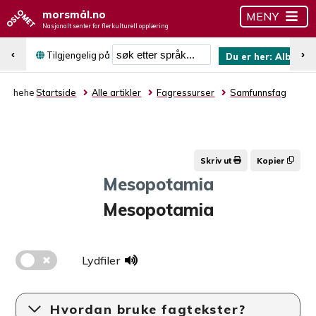
morsmål.no
MENY
Nasjonalt senter for flerkulturell opplæring
Søk etter språk
‹
›
Tilgjengelig på
Du er her:
Albansk
hehe
Startside
Alle artikler
Fagressurser
Samfunnsfag
Skriv ut
Kopier
Mesopotamia
Mesopotamia
Lydfiler
Hvordan bruke fagtekster?