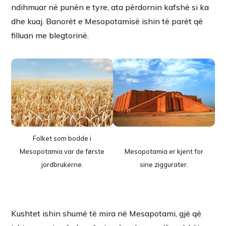
ndihmuar në punën e tyre, ata përdornin kafshë si ka
dhe kuaj. Banorët e Mesopotamisë ishin të parët që
filluan me blegtorinë.
Folket som bodde i
Mesopotamia var de første
Mesopotamia er kjent for
jordbrukerne.
sine ziggurater.
Kushtet ishin shumë të mira në Mesapotami, gjë që