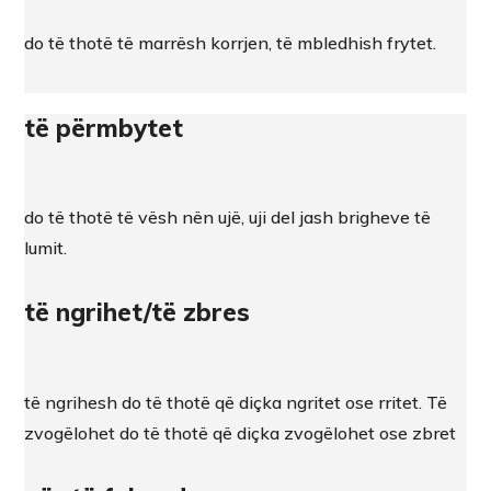
do të thotë të marrësh korrjen, të mbledhish frytet.
të përmbytet
do të thotë të vësh nën ujë, uji del jash brigheve të
lumit.
të ngrihet/të zbres
të ngrihesh do të thotë që diçka ngritet ose rritet. Të
zvogëlohet do të thotë që diçka zvogëlohet ose zbret