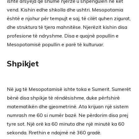
ishte arsyeja që shumë njerzë u shpengulën në kët
vend. Kishin edhe shkolla dhe ushtri. Mesopotamia
është e njohur për tempujt e saj, të cilët quhen zigurat,
dhe struktura të tjera mahnitëse. Njerëzit kishin disa
profesione të ndryshme. Disa e quajnë popullin e
Mesopotamisë popullin e parë të kulturuar.
Shpikjet
Në jug të Mesopotamisë ishte toka e Sumerit. Sumerët
bënë disa shpikje të rëndësishme, duke përfshirë
matematikën dhe gjeometrinë. Ata krijuan një sistem
numrash me 60 si numër bazë. Ne përdorim disa prej
tyre sot. Një orë ka 60 minuta dhe një minutë ka 60
sekonda. Rrethin e ndajmë në 360 gradë.