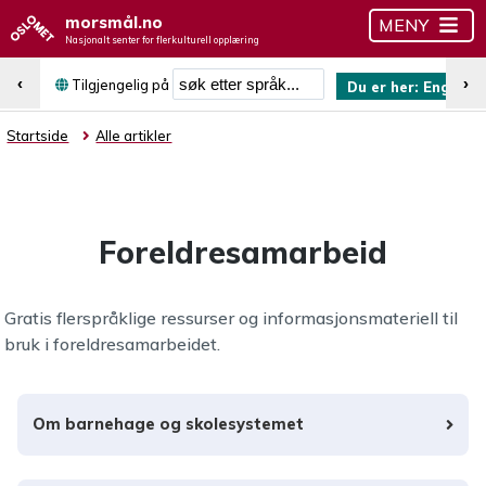
morsmål.no
MENY
Nasjonalt senter for flerkulturell opplæring
Søk etter språk
‹
›
Tilgjengelig på
Du er her:
Engelsk
Startside
Alle artikler
Foreldresamarbeid
Gratis flerspråklige ressurser og informasjonsmateriell til
bruk i foreldresamarbeidet.
Om barnehage og skolesystemet