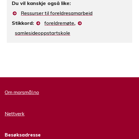
Du vil kanskje også like:
Ressurser til foreldresamarbeid
Stikkord:
foreldremøte
,
samlesideoppstartskole
Om morsmål.no
Nettverk
Besøksadresse