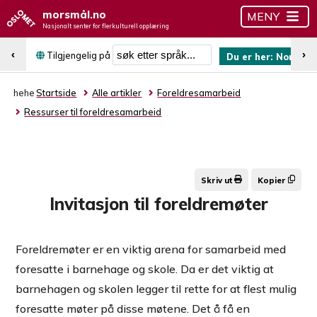
morsmål.no
MENY
Nasjonalt senter for flerkulturell opplæring
Søk etter språk
‹
›
Tilgjengelig på
Du er her:
Norsk (b
hehe
Startside
Alle artikler
Foreldresamarbeid
Ressurser til foreldresamarbeid
Skriv ut
Kopier
Invitasjon til foreldremøter
Foreldremøter er en viktig arena for samarbeid med
foresatte i barnehage og skole. Da er det viktig at
barnehagen og skolen legger til rette for at flest mulig
foresatte møter på disse møtene. Det å få en