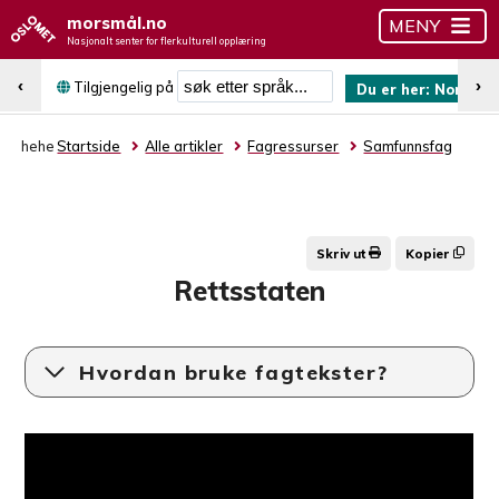
morsmål.no
MENY
Nasjonalt senter for flerkulturell opplæring
Søk etter språk
‹
›
Tilgjengelig på
Du er her:
Norsk (b
hehe
Startside
Alle artikler
Fagressurser
Samfunnsfag
Skriv ut
Kopier
Rettsstaten
Hvordan bruke fagtekster?