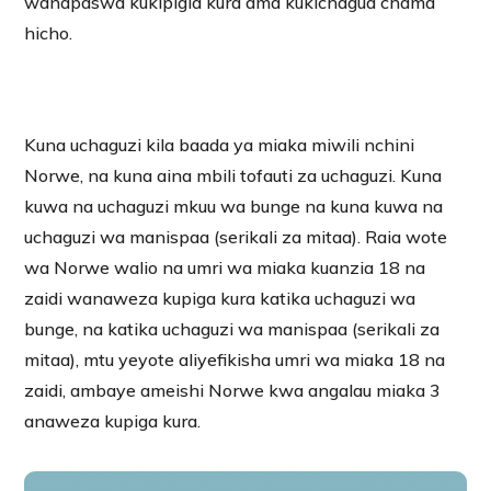
wanapaswa kukipigia kura ama kukichagua chama
hicho.
Kuna uchaguzi kila baada ya miaka miwili nchini
Norwe, na kuna aina mbili tofauti za uchaguzi. Kuna
kuwa na uchaguzi mkuu wa bunge na kuna kuwa na
uchaguzi wa manispaa (serikali za mitaa). Raia wote
wa Norwe walio na umri wa miaka kuanzia 18 na
zaidi wanaweza kupiga kura katika uchaguzi wa
bunge, na katika uchaguzi wa manispaa (serikali za
mitaa), mtu yeyote aliyefikisha umri wa miaka 18 na
zaidi, ambaye ameishi Norwe kwa angalau miaka 3
anaweza kupiga kura.