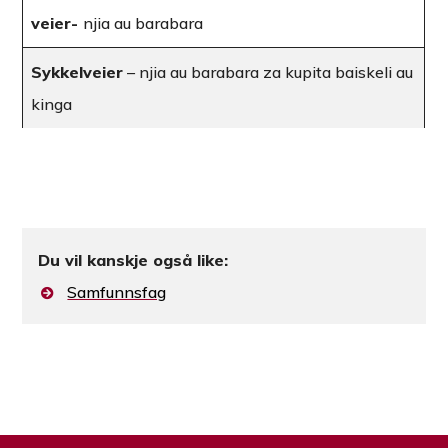
veier-
njia au barabara
Sykkelveier
– njia au barabara za kupita baiskeli au
kinga
Du vil kanskje også like:
Samfunnsfag