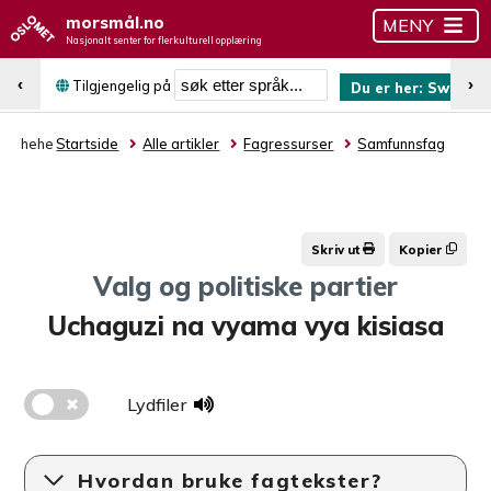
morsmål.no
MENY
Nasjonalt senter for flerkulturell opplæring
Søk etter språk
‹
›
Tilgjengelig på
Du er her:
Swahili
hehe
Startside
Alle artikler
Fagressurser
Samfunnsfag
Skriv ut
Kopier
Valg og politiske partier
Uchaguzi na vyama vya kisiasa
Lydfiler
Hvordan bruke fagtekster?