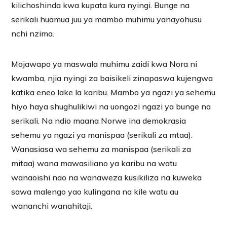
kilichoshinda kwa kupata kura nyingi. Bunge na
serikali huamua juu ya mambo muhimu yanayohusu
nchi nzima.
Mojawapo ya maswala muhimu zaidi kwa Nora ni
kwamba, njia nyingi za baisikeli zinapaswa kujengwa
katika eneo lake la karibu. Mambo ya ngazi ya sehemu
hiyo haya shughulikiwi na uongozi ngazi ya bunge na
serikali. Na ndio maana Norwe ina demokrasia
sehemu ya ngazi ya manispaa (serikali za mtaa).
Wanasiasa wa sehemu za manispaa (serikali za
mitaa) wana mawasiliano ya karibu na watu
wanaoishi nao na wanaweza kusikiliza na kuweka
sawa malengo yao kulingana na kile watu au
wananchi wanahitaji.