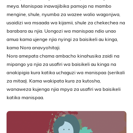
meya. Manispaa inawajibika pamoja na mambo
mengine, shule, nyumba za wazee walio wagonjwa,
usaidizi wa msaada wa kijamii, shule za chekechea na
barabara au njia. Uongozi wa manispaa ndio unao
amua kama ujenge njia nyingi za baisikeli au kinga,
kama Nora anavyohitaji.
Nora amepata chama ambacho kinahusika zaidi na
mipango ya njia za usafiri wa baisikeli au kinga na
anakipigia kura katika uchaguzi wa manispaa (serikali
za mitaa). Kama wakipata kura za kutosha,
wanaweza kujenga njia mpya za usafiri wa baisikeli
katika manispaa.