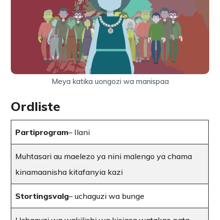
Meya katika uongozi wa manispaa
Ordliste
Partiprogram
– Ilani
Muhtasari au maelezo ya nini malengo ya chama
kinamaanisha kitafanyia kazi
Stortingsvalg
– uchaguzi wa bunge
Uchaguzi wa wakilishi wa kisiasa watakao pata