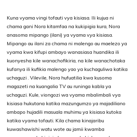
Kuna vyama vingi tofauti vya kisiasa. Ili kujua ni
chama gani Nora kitamfaa na kukipigia kura, Nora
anasoma mipango (ilani) ya vyama vya kisiasa.
Mipango au ilani za chama ni malengo au maelezo ya
vyama kwa kifupi ambayo wanasiasa huandika ili
kuonyesha kile wanachofikiria, na kile wanachotaka
kufanya ili kufikia malengo yao ya kuchaguliwa katika
uchaguzi . Vilevile, Nora hufuatilia kwa kusoma
magazeti na kuangalia TV au runinga kabla ya
uchaguzi. Kule, viongozi wa vyama mbalimbali vya
kisiasa hukutana katika mazungumzo ya majadiliano
ambapo hujadili masuala muhimu ya kisiasa kutoka
katika vyama tofauti. Kila chama kinajaribu
kuwashawishi watu wote au jamii kwamba