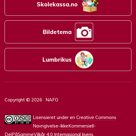
Skolekassa.no
Bildetema
Lumbrikus
Copyright © 2026 · NAFO
Lisensieret under en
Creative Commons
Navngivelse-IkkeKommersiell-
DelPåSammeVilkår 4.0 Internasjonal lisens
.