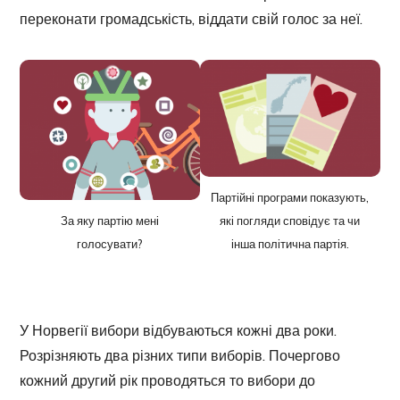
переконати громадськість, віддати свій голос за неї.
Партійні програми показують,
За яку партію мені
які погляди сповідує та чи
голосувати?
інша політична партія.
У Норвегії вибори відбуваються кожні два роки.
Розрізняють два різних типи виборів. Почергово
кожний другий рік проводяться то вибори до