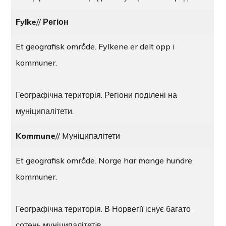
Fylke
//
Регіон
Et geografisk område. Fylkene er delt opp i
kommuner.
Географічна територія. Регіони поділені на
муніципалітети.
Kommune
// Mуніципалітети
Et geografisk område. Norge har mange hundre
kommuner.
Географічна територія. В Норвегії існує багато
сотень муніципалітетiв.