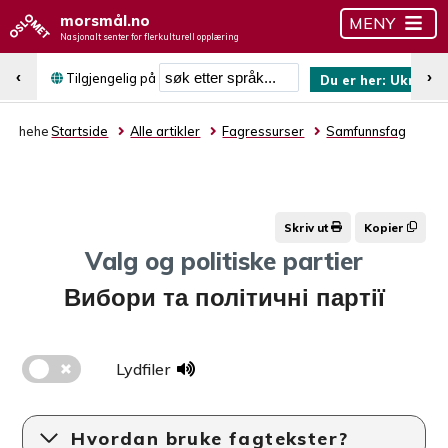
morsmål.no
MENY
Nasjonalt senter for flerkulturell opplæring
Søk etter språk
‹
›
Tilgjengelig på
Du er her:
Ukrains
hehe
Startside
Alle artikler
Fagressurser
Samfunnsfag
Skriv ut
Kopier
Valg og politiske partier
Вибори та політичні партії
Lydfiler
Hvordan bruke fagtekster?