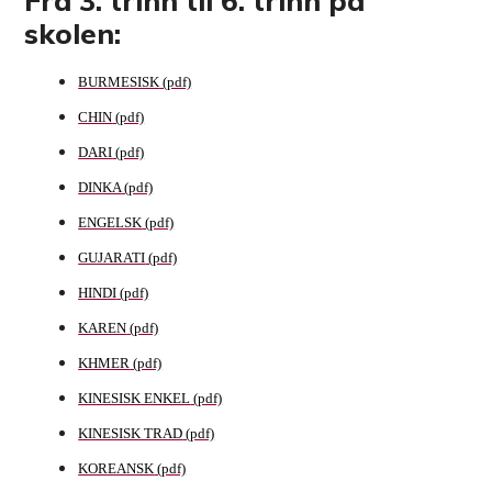
Fra 3. trinn til 6. trinn på
skolen:
BURMESISK
CHIN
DARI
DINKA
ENGELSK
GUJARATI
HINDI
KAREN
KHMER
KINESISK ENKEL
KINESISK TRAD
KOREANSK