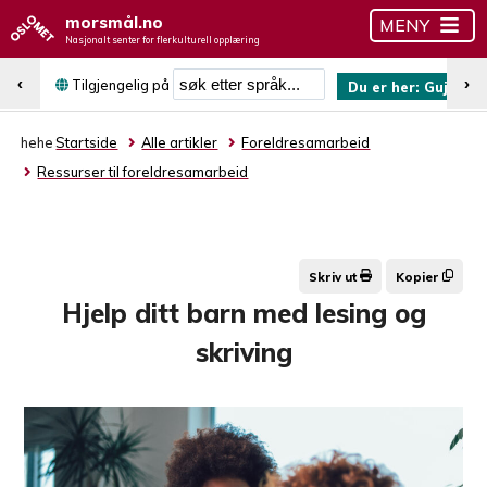
morsmål.no
MENY
Nasjonalt senter for flerkulturell opplæring
Søk etter språk
‹
›
Tilgjengelig på
Du er her:
Gujarati
hehe
Startside
Alle artikler
Foreldresamarbeid
Ressurser til foreldresamarbeid
Skriv ut
Kopier
Hjelp ditt barn med lesing og
skriving