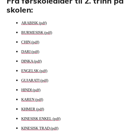
Fra førskolealder til 2. trinn på
skolen:
ARABISK
BURMESISK
CHIN
DARI
DINKA
ENGELSK
GUJARATI
HINDI
KAREN
KHMER
KINESISK ENKEL
KINESISK TRAD