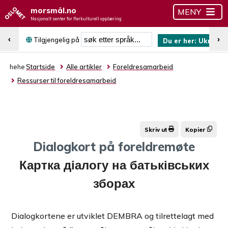
morsmål.no
MENY
Nasjonalt senter for flerkulturell opplæring
Søk etter språk
‹
›
Tilgjengelig på
Du er her:
Ukrains
hehe
Startside
Alle artikler
Foreldresamarbeid
Ressurser til foreldresamarbeid
Skriv ut
Kopier
Dialogkort på foreldremøte
Картка діалогу на батьківських
зборах
Dialogkortene er utviklet DEMBRA og tilrettelagt med