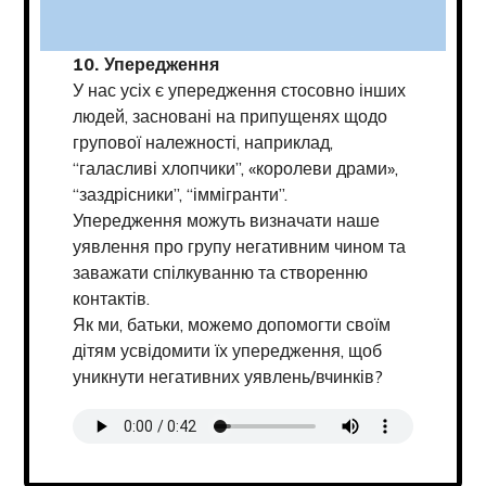
10. Упередження
У нас усіх є упередження стосовно інших
людей, засновані на припущенях щодо
групової належності, наприклад,
“галасливі хлопчики”, «королеви драми»,
“заздрісники”, “іммігранти”.
Упередження можуть визначати наше
уявлення про групу негативним чином та
заважати спілкуванню та створенню
контактів.
Як ми, батьки, можемо допомогти своїм
дітям усвідомити їх упередження, щоб
уникнути негативних уявлень/вчинків?
Transcript