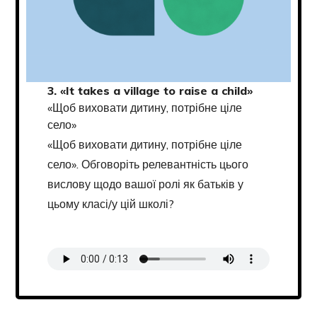
3. «It takes a village to raise a child»
«Щоб виховати дитину, потрібне ціле
село»
«Щоб виховати дитину, потрібне ціле
село». Обговоріть релевантність цього
вислову щодо вашої ролі як батьків у
цьому класі/у цій школі?
Transcript